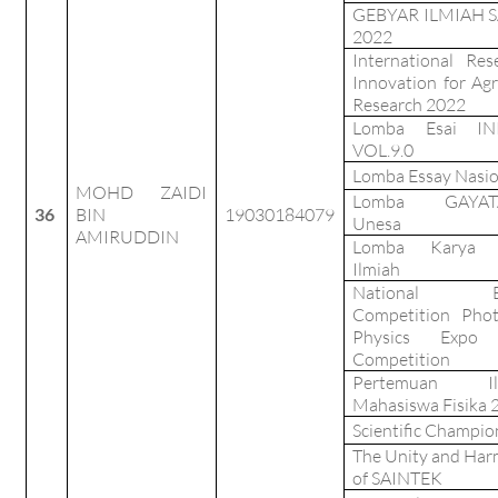
GEBYAR ILMIAH S
2022
International Res
Innovation for Agr
Research 2022
Lomba Esai IN
VOL.9.0
Lomba Essay Nasio
MOHD ZAIDI
Lomba GAYAT
36
BIN
19030184079
Unesa
AMIRUDDIN
Lomba Karya T
Ilmiah
National Es
Competition Pho
Physics Expo
Competition
Pertemuan Il
Mahasiswa Fisika 
Scientific Champio
The Unity and Ha
of SAINTEK