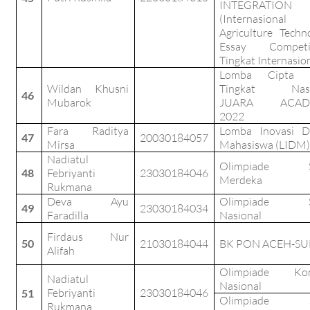
INTEGRATION
(Internasional
Agriculture Techn
Essay Competit
Tingkat Internasio
Lomba Cipta P
Wildan Khusni
Tingkat Nasi
46
Mubarok
JUARA ACAD
2022
Fara Raditya
Lomba Inovasi Di
47
20030184057
Mirsa
Mahasiswa (LIDM)
Nadiatul
Olimpiade S
48
Febriyanti
23030184046
Merdeka
Rukmana
Deva Ayu
Olimpiade S
49
23030184034
Faradilla
Nasional
Firdaus Nur
50
21030184044
BK PON ACEH-S
Alifah
Olimpiade Ko
Nadiatul
Nasional
Febriyanti
23030184046
51
Olimpiade s
Rukmana