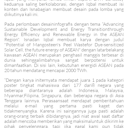
keduanya saling berkolaborasi, dengan Iqbal membuat isi
konten dan Isnabagian membuat desain pada lomba yang
diikutinya kali ini.
Pada perlombaan desaininfografis dengan tema “Advancing
Sustainable Development and Energy Transitionthrough
Energy Efficiency and Renewable Energy in the ASEAN
Region". Isnadan Iqbal membuat karya dengan judul
"Potential of Mangosteen's Peel Wastefor Dye-sensitized
Solar Cell, the future energy of ASEAN" dengan latarbelakang
kawasan ASEAN merupakan penghasil manggis terbesar di
dunia sehinggalimbahnya sangat berpotensi untuk
dimanfaatkan. Di sisi lain, kebutuhan energidi ASEAN pada
20 tahun mendatang mencapai 2000 TWh.
“Dengan karya initernyata mendapat juara 1 pada kategori
poster tingkat mahasiswa dari 177 dari8 negara yang
beberapa diantaranya adalah Indonesia, Malaysia,
Myanmar,Filipina, Singapura, dan beberapa negara di Asia
Tenggara lainnya. Perasaansaat mendapat pemberitahuan
melalui e-mail yang pertama pasti kaget dan
tidakmenyangka. Karena ini saingannya juga pasti adalah
orang-orang terbaik dibidangnya, jadi niat awal saat daftar
adalah mencoba memberikan yang maksimaluntuk dikirim ke
pihak penyelenggara, tapi jika gagal kami pun tidak