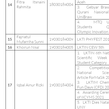
Fitra Itsnaini
Aceh
18030184004
14
Rahmita
3. Gebyar Brawi
Qurani Nasiona
UniBraw
4. MTQ Un
Students Qu
Olympic Inovation 
Fajriatul
15
19030184009
LKTI PHYFEST 20
Mufarriha Sunni
16
Khoirun Nisa'
19030184005
LKTIN CEW 5th
1. LKTIN 6th Nat
Scientific Week
Student Category
2. Competitio
National Scient
Article ForMaSik 2
3. LKTIM Chemi
17
Iqbal Ainur Rizki
19030184004
Fun Days (CFD) 2
4. Awarding Cer
of IICYMS 2021
5. LKTI Dies Natal
UNY