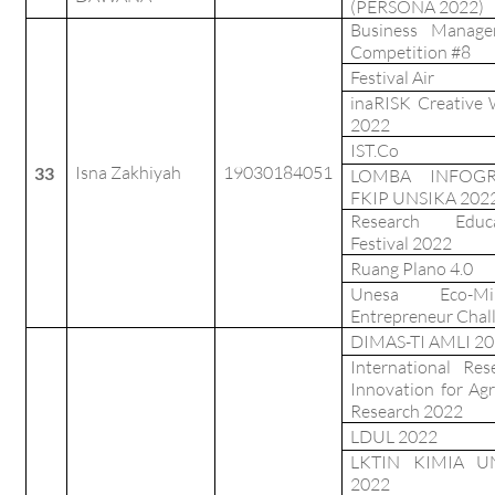
(PERSONA 2022)
Business Manage
Competition #8
Festival Air
inaRISK Creative
2022
IST.Co
Isna Zakhiyah
19030184051
33
LOMBA INFOGR
FKIP UNSIKA 202
Research Educa
Festival 2022
Ruang Plano 4.0
Unesa Eco-Mi
Entrepreneur Chal
DIMAS-TI AMLI 2
International Res
Innovation for Agr
Research 2022
LDUL 2022
LKTIN KIMIA U
2022