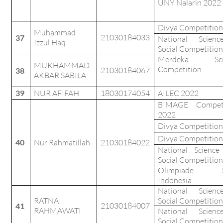
UNY Nalarin 2022
Divya Competition
Muhammad
21030184033
37
National Scien
Izzul Haq
Social Competition
Merdeka Sci
MUKHAMMAD
Competition
21030184067
38
AKBAR SABILA
39
NUR AFIFAH
18030174054
AILEC 2022
BIMAGE Competi
2022
Divya Competition
Divya Competition
40
Nur Rahmatillah
21030184022
National Scienc
Social Competition
Olimpiade S
Indonesia
National Scien
RATNA
Social Competition
21030184007
41
RAHMAWATI
National Scien
Social Competition