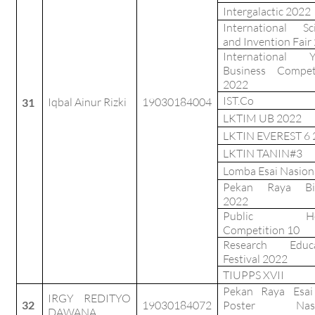
Intergalactic 2022
International Sc
and Invention Fair
International Y
Business Compet
2022
IST.Co
Iqbal Ainur Rizki
19030184004
31
LKTIM UB 2022
LKTIN EVEREST 6 
LKTIN TANIN#3
Lomba Esai Nasion
Pekan Raya Bio
2022
Public Hea
Competition 10
Research Educa
Festival 2022
TIUPPS XVII
Pekan Raya Esai
IRGY REDITYO
32
19030184072
Poster Nasi
DAWANA