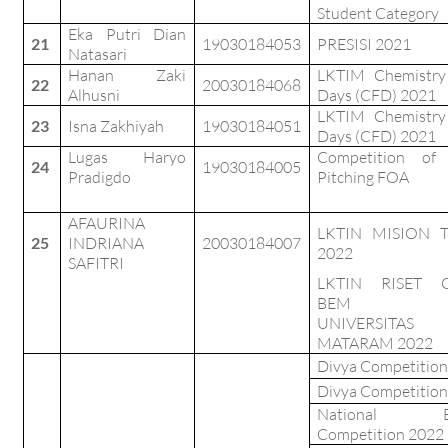
Student Category
Eka Putri Dian
21
19030184053
PRESISI 2021
Natasari
Hanan Zaki
LKTIM Chemistry
22
20030184068
Alhusni
Days (CFD) 2021
LKTIM Chemistry
23
Isna Zakhiyah
19030184051
Days (CFD) 2021
Lugas Haryo
Competition of 
24
19030184005
Pradigdo
Pitching FOA
AFAURINA
LKTIN MISION T
25
INDRIANA
20030184007
2022
SAFITRI
LKTIN RISET 
BEM FK
UNIVERSITAS
MATARAM 2022
Divya Competition
Divya Competition
National Es
Competition 2022