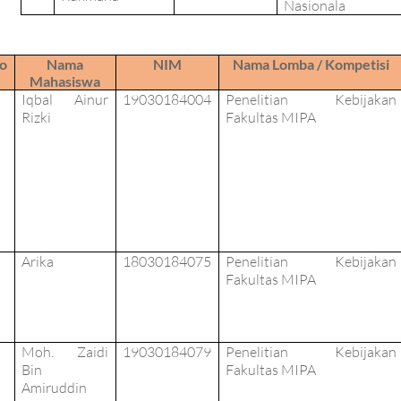
Nasionala
o
Nama
NIM
Nama Lomba / Kompetisi
Mahasiswa
Iqbal Ainur
19030184004
Penelitian Kebijakan
Rizki
Fakultas MIPA
Arika
18030184075
Penelitian Kebijakan
Fakultas MIPA
Moh. Zaidi
19030184079
Penelitian Kebijakan
Bin
Fakultas MIPA
Amiruddin