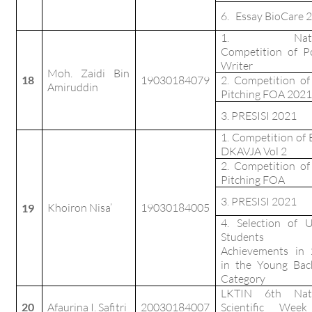
6. Essay BioCare 
1. Natio
Competition of 
Writer
Moh. Zaidi Bin
18
19030184079
2. Competition of
Amiruddin
Pitching FOA 2021
3. PRESISI 2021
1. Competition of 
DKAVJA Vol 2
2. Competition of
Pitching FOA
3. PRESISI 2021
Khoiron Nisa’
19030184005
19
4. Selection of 
Students w
Achievements in
in the Young Bac
Category
LKTIN 6th Nati
20
Afaurina I. Safitri
20030184007
Scientific Week