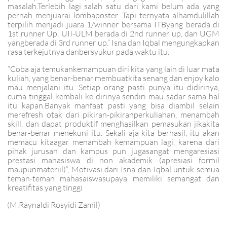
masalah.Terlebih lagi salah satu dari kami belum ada yang
pernah menjuarai lombaposter. Tapi ternyata alhamdulillah
terpilih menjadi juara 1/winner bersama ITByang berada di
1st runner Up, UII-ULM berada di 2nd runner up, dan UGM
yangberada di 3rd runner up.” Isna dan Iqbal mengungkapkan
rasa terkejutnya danbersyukur pada waktu itu.
“Coba aja temukankemampuan diri kita yang lain di luar mata
kuliah, yang benar-benar membuatkita senang dan enjoy kalo
mau menjalani itu. Setiap orang pasti punya itu didirinya,
cuma tinggal kembali ke dirinya sendiri mau sadar sama hal
itu kapan.Banyak manfaat pasti yang bisa diambil selain
merefresh otak dari pikiran-pikiranperkuliahan, menambah
skill, dan dapat produktif menghasilkan pemasukan jikakita
benar-benar menekuni itu. Sekali aja kita berhasil, itu akan
memacu kitaagar menambah kemampuan lagi, karena dari
pihak jurusan dan kampus pun jugasangat mengaresiasi
prestasi mahasiswa di non akademik (apresiasi formil
maupunmateriil)”, Motivasi dari Isna dan Iqbal untuk semua
teman-teman mahasaiswasupaya memiliki semangat dan
kreatifitas yang tinggi
(M.Raynaldi Rosyidi Zamil)