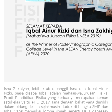
Isna Zakhiyah, lebihakrab dipanggil Isna dan Iqbal Ainur
Rizki, biasa disapa Iqbal adalah mahasiswaJurusan Fisika,
Prodi Pendidikan Fisika yang keduanya merupakan teman
satukelas yaitu PFU 2019. Isna dengan bakat yang dimiliki
dalam bidang desain sejakmasih duduk di bangku SMP dan
Iqbal yang menyukai lomba ilmiah seperti LKTI danessay