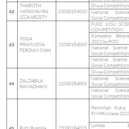
THARISTH
Divya Competition
NATASYAVIRA
21030184010
42
National Scien
IZZA ARZETY
Social Competition
FUSC UISU SCIE
COMPETITION
Kompetisi Berpre
YOGA
2022 by POSI
PRAMUDYA
21030184060
43
National Scienc
FERDIAN SYAH
Social Competition
National Scienc
Social Competition
Divya Competition
National Scien
ZALZABILA
44
21030184005
Social Competition
RAMADHANI
National Scien
Social Competition
Pemilihan Putra 
FMIPA Unesa 202
Lomba Es
Putri Rusmila
22030184015
45