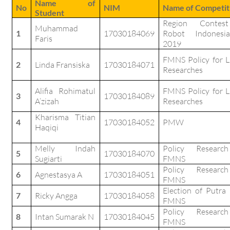
Name of
No
NIM
Name of Competit
Student
Region Contes
Muhammad
1
17030184069
Robot Indonesi
Faris
2019
FMNS Policy for
2
Linda Fransiska
17030184071
Researches
Alifia Rohimatul
FMNS Policy for
3
17030184089
A’zizah
Researches
Kharisma Titian
4
17030184052
PMW
Haqiqi
Melly Indah
Policy Researc
5
17030184070
Sugiarti
FMNS
Policy Researc
6
Agnestasya A
17030184051
FMNS
Election of Putra 
7
Ricky Angga
17030184058
FMNS
Policy Researc
8
Intan Sumarak N
17030184045
FMNS