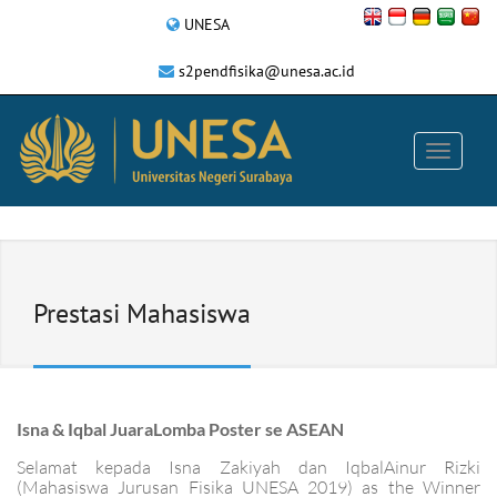
UNESA
s2pendfisika@unesa.ac.id
Prestasi Mahasiswa
Isna & Iqbal JuaraLomba Poster se ASEAN
Selamat kepada Isna Zakiyah dan IqbalAinur Rizki
(Mahasiswa Jurusan Fisika UNESA 2019) as the Winner