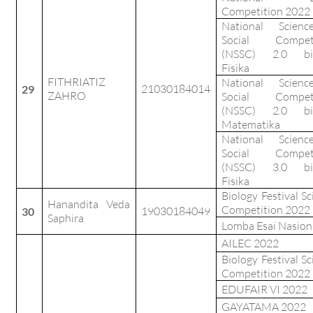
Competition 2022
National Scien
Social Competi
(NSSC) 2.0 bi
Fisika
FITHRIATIZ
National Scien
21030184014
29
ZAHRO
Social Competi
(NSSC) 2.0 bi
Matematika
National Scien
Social Competi
(NSSC) 3.0 bi
Fisika
Biology Festival Sc
Hanandita Veda
Competition 2022
19030184049
30
Saphira
Lomba Esai Nasion
AILEC 2022
Biology Festival Sc
Competition 2022
EDUFAIR VI 2022
GAYATAMA 2022