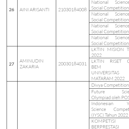
National Scien
Social Competition
26
AINI ARISANTI
21030184008
National Scien
Social Competition
National Scien
Social Competition
National Scien
Social Competition
LKTIN MISION T
2022
AMINUDIN
LKTIN RISET 
20030184031
27
ZAKARIA
BEM FK
UNIVERSITAS
MATARAM 2022
Divya Competition
Future Scien
Olympiad oleh PO
Indonesian Y
Science Competi
(IYSC) Tahun 2022
KOMPETISI
BERPRESTASI 