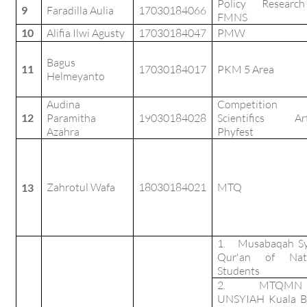
Policy Researc
9
Faradilla Aulia
17030184066
FMNS
10
Alifia Ilwi Agusty
17030184047
PMW
Bagus
11
17030184017
PKM 5 Area
Helmeyanto
Audina
Competition
12
Paramitha
19030184028
Scientifics Art
Azahra
Phyfest
Zahrotul Wafa
18030184021
MTQ
13
1. Musabaqah Sy
Qur'an of Nati
Students
2. MTQMN 
UNSYIAH Kuala B