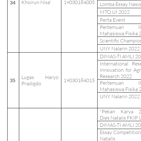
Khoirun Nisa'
19030184005
34
Lomba Essay Nasio
MTQ UI 2022
Perta Event
Pertemuan Il
Mahasiswa Fisika 
Scientific Champio
UNY Nalarin 2022
DIMAS-TI AMLI 2
International Res
Innovation for Agr
Research 2022
Lugas Haryo
35
19030184015
Pertemuan Il
Pradigdo
Mahasiswa Fisika 
UNY Nalarin 2022
"Pekan Karya 2
Dies Natalis FKIP
DIMAS-TI AMLI 2
Essay Competition
Natalis