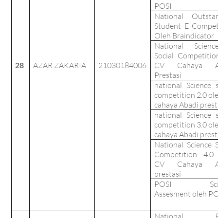
POSI
National Outsta
Student E Compet
Oleh Braindicator
National Scien
Social Competitio
28
AZAR ZAKARIA
21030184006
CV Cahaya A
Prestasi
national Science s
competition 2.0 ol
cahaya Abadi prest
national Science s
competition 3.0 ol
cahaya Abadi prest
National Science S
Competition 4.0
CV Cahaya A
prestasi
POSI Scie
Assesment oleh P
National Es