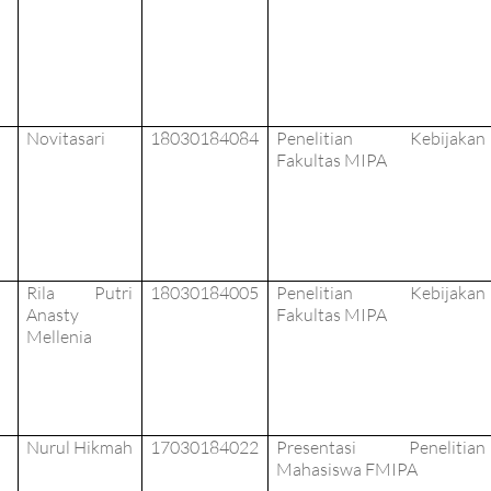
Novitasari
18030184084
Penelitian Kebijakan
Fakultas MIPA
Rila Putri
18030184005
Penelitian Kebijakan
Anasty
Fakultas MIPA
Mellenia
Nurul Hikmah
170301840
22
Presentasi Penelitian
Mahasiswa FMIPA